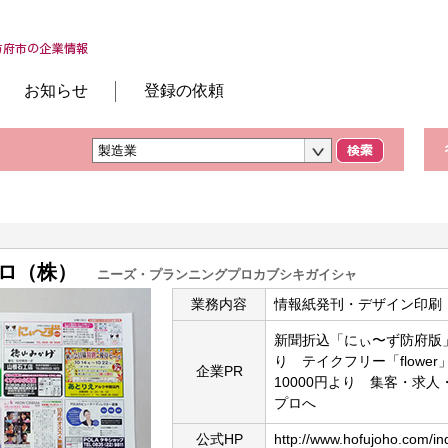
お知らせ
登録の依頼
ロ（株）
ニーズ・プランニングプロカブシキガイシャ
業務内容
情報紙発刊・デザイン印刷
新聞折込「にぃ〜ず防府版」4
り テイクフリー「flowe
企業PR
10000円より 集客・求
プロへ
公式HP
http://www.hofujoho.com/in