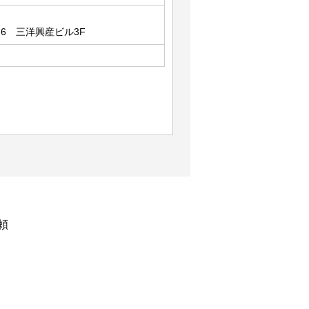
6 三洋興産ビル3F
頼