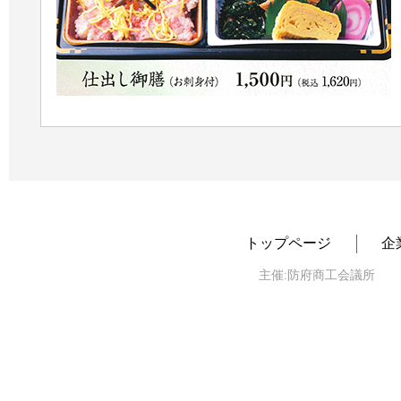
トップページ
企
主催:防府商工会議所 