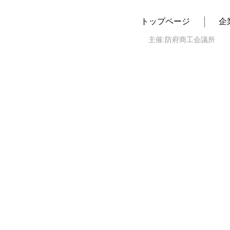
トップページ
企
主催:防府商工会議所 