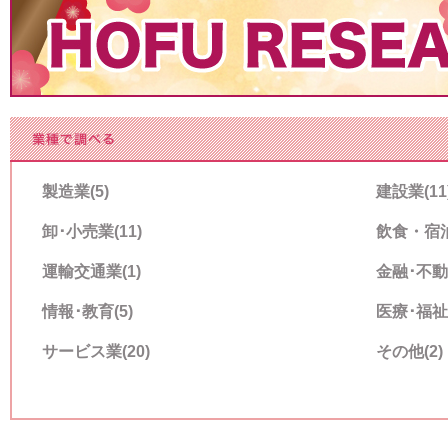
製造業(5)
建設業(11
卸･小売業(11)
飲食・宿泊
運輸交通業(1)
金融･不動
情報･教育(5)
医療･福祉(
サービス業(20)
その他(2)