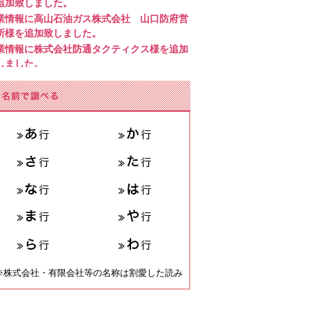
追加致しました。
業情報に
高山石油ガス株式会社 山口防府営
所様
を追加致しました。
業情報に
株式会社防通タクティクス様
を追加
しました。
業情報に
株式会社ヒアナウ様
を追加致しまし
。
業情報に
有限会社 渡邉工業様
を追加致しま
た。
業情報に
土地家屋調査士 松田幹央事務所様
追加致しました。
業情報に
フォトスタジオfun様
を追加致しま
た。
業情報に
栄進工業様
を追加致しました。
業情報に
尾崎建設様
を追加致しました。
業情報に
鎌田煙火様
を追加致しました。
業情報に
フローリスト倖晴・フラワースペー
o-co様
を追加致しました。
※株式会社・有限会社等の名称は割愛した読み
業情報に
株式会社大隅(おおすみ会館新田)様
追加致しました。
業情報に
株式会社大隅(おおすみ会館こくが