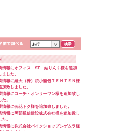
業情報に
オフィス ST 結りんく様
を追加
しました。
業情報に
経天（株）焼小籠包ＴＥＮＴＥＮ様
追加致しました。
業情報に
コーチ・オンリーワン様
を追加致し
した。
業情報に
㈱花トク様
を追加致しました。
業情報に
岡部通信建設株式会社様
を追加致し
した。
業情報に
株式会社バイクショップシゲムラ様