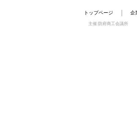
トップページ
企
主催:防府商工会議所 