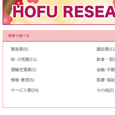
製造業(5)
建設業(11
卸･小売業(11)
飲食・宿泊
運輸交通業(1)
金融･不動
情報･教育(5)
医療･福祉(
サービス業(20)
その他(2)